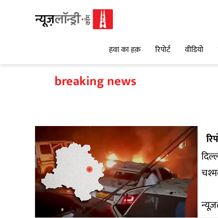
हवा का हक़
रिपोर्ट
वीडियो
breaking news
रिपो
दिल्
चश्म
न्यूज़