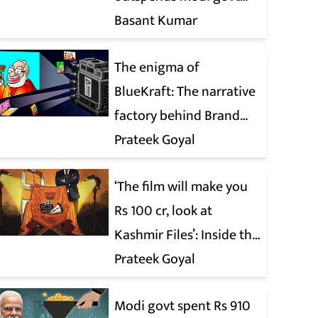
when it comes to ads
Basant Kumar
The enigma of
BlueKraft: The narrative
factory behind Brand
Modi
Prateek Goyal
‘The film will make you
Rs 100 cr, look at
Kashmir Files’: Inside the
quiet capture of
Prateek Goyal
Bollywood
Modi govt spent Rs 910