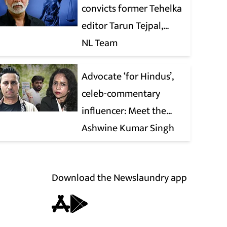
convicts former Tehelka
editor Tarun Tejpal,
reverses 2021 acquittal
NL Team
Advocate ‘for Hindus’,
celeb-commentary
influencer: Meet the
latest complainants
Ashwine Kumar Singh
against CJP
Download the Newslaundry app