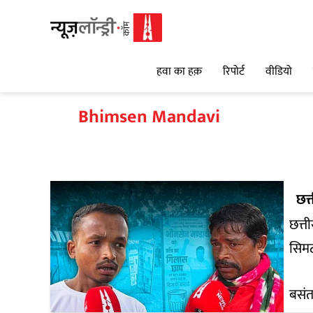
हवा का हक़
रिपोर्ट
वीडियो
Bhimsen Mandavi
छत
छत्त
सिमट
बसंत