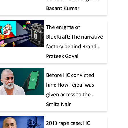
when it comes to ads
Basant Kumar
The enigma of
BlueKraft: The narrative
factory behind Brand
Modi
Prateek Goyal
Before HC convicted
him: How Tejpal was
given access to the
victim’s personal chats
Smita Nair
to build his defence
2013 rape case: HC