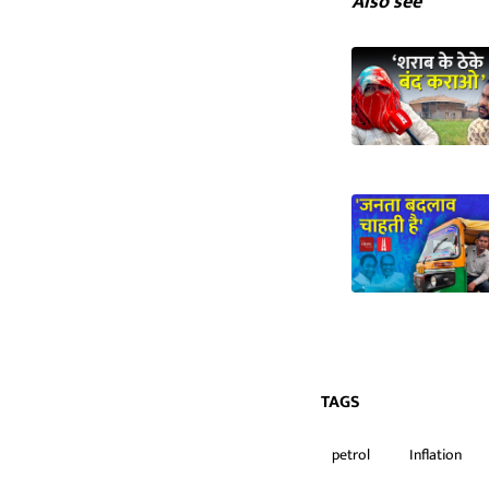
Also see
TAGS
petrol
Inflation