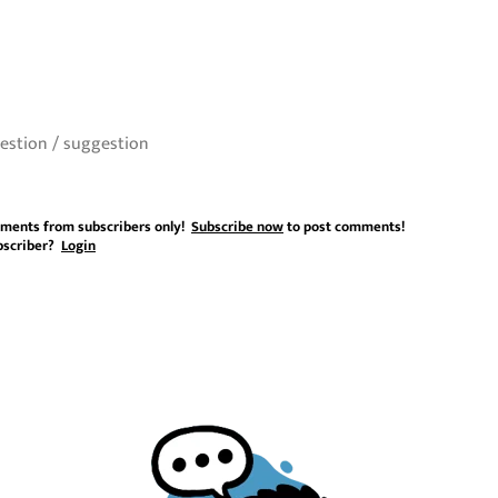
ments from subscribers only!
Subscribe now
to post comments!
bscriber?
Login