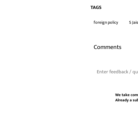
TAGS
foreign policy
S Ja
Comments
We take com
Already a su