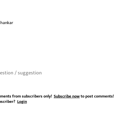
ishankar
ments from subscribers only!
Subscribe now
to post comments!
bscriber?
Login