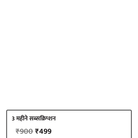
स्वतंत्र पत्रकारिता यानि नागरिकों की आजादी की
गारंटी
एक-दो बातें आपसे कहनी हैं. न्यूज़लॉन्ड्री की ये खबर आप तक
पहुंचाने के पीछे हमारा मकसद एक सजग, जागरुक नागरिक
तैयार करना है. इसका आधार स्वतंत्र और निष्पक्ष पत्रकारिता है,
न्यूज़लॉन्ड्री हिंदी ने एक अलग रास्ता चुना है. सब्सक्रिप्शन का
रास्ता. हमारी सात सदस्यों की टीम को आपके समर्थन की जरूरत
है.
3 महीने सब्सक्रिप्शन
सब्सक्राइब करें
₹900
₹499