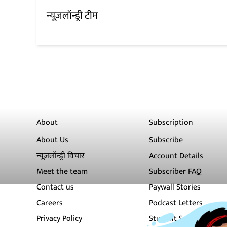
न्यूज़लॉन्ड्री टीम
About
Subscription
About Us
Subscribe
न्यूज़लॉन्ड्री विचार
Account Details
Meet the team
Subscriber FAQ
Contact us
Paywall Stories
Careers
Podcast Letters
Privacy Policy
Student Subscription