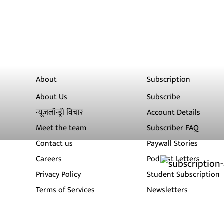
About
Subscription
About Us
Subscribe
न्यूज़लॉन्ड्री विचार
Account Details
Meet the team
Subscriber FAQ
Contact us
Paywall Stories
Careers
Podcast Letters
Privacy Policy
Student Subscription
Terms of Services
Newsletters