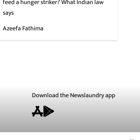
feed a hunger striker? What Indian law
says
Azeefa Fathima
Download the Newslaundry app