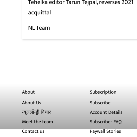
Tehelka editor Tarun Tejpal, reverses 2021
acquittal
NL Team
About
Subscription
About Us
Subscribe
न्यूज़लॉन्ड्री विचार
Account Details
Meet the team
Subscriber FAQ
Contact us
Paywall Stories