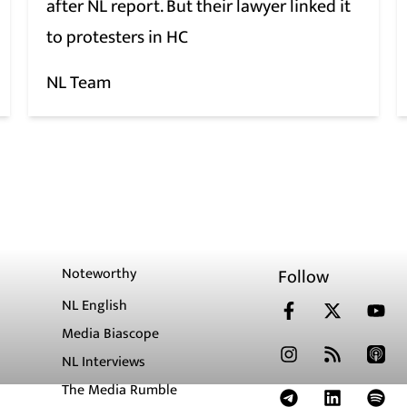
after NL report. But their lawyer linked it
to protesters in HC
NL Team
Noteworthy
Follow
NL English
Media Biascope
NL Interviews
The Media Rumble