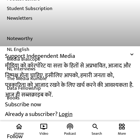
Student Subscription
Newsletters
Noteworthy
NL English
Support Independent Media
Media Biascope
मीडिया को कॉरपोरेट या सत्ता के हितों से अप्रभावित, आजाद और
NL Interviews
निष्पक्ष होना चाहिए. इसीलिए आपको, हमारी जनता को,
The Media Rumble
पत्रकारिता को आजाद रखने के लिए खर्च करने की आवश्यकता है.
Data Fellowship
आज ही सब्सक्राइब करें.
Books
Subscribe now
Already a subscriber?
Login
home
ondemand_video
podcasts
widgets
Home
Video
Podcast
Search
More
Follow