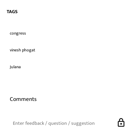
TAGS
congress
vinesh phogat
Julana
Comments
lock