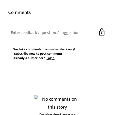
Comments
lock
We take comments from subscribers only!
Subscribe now
to post comments!
Already a subscriber?
Login