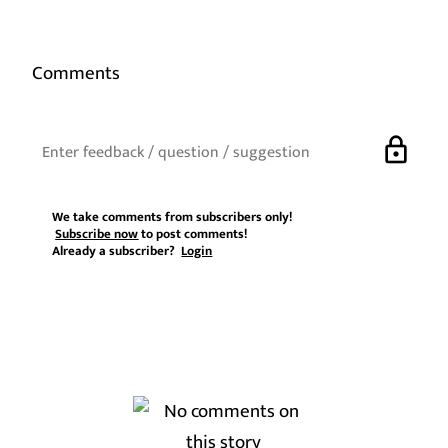
Comments
lock
We take comments from subscribers only!
Subscribe now
to post comments!
Already a subscriber?
Login