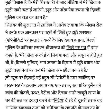
मुझे विश्वास है कि मेरी गिरफ्तारी के बाद मीडिया में मेरे खिलाफ
झूठी खबरें चलाई जाएंगी. झूठ और फरेब पैदा करना तो दिल्ली
पुलिस का रोज़ का काम है."
सितंबर की शुरुआत में ख़ालिद ने आरोप लगाया कि स्पेशल सेल
ने उनके एक जानकार‌ पर पहले से लिखे हुए झूठे शपथपत्र
(एफिडेविट) पर हस्ताक्षर करने के लिए दबाव बनाया. दिल्ली
पुलिस के कमिश्नर एसएन श्रीवास्तव को
लिखे गए पत्र
में उमर
कहते हैं, "मेरे खिलाफ कोई वाजिब मामला और सबूत न होते हुए
भी, वे (दिल्ली पुलिस) आम जनता के दिमाग में झूठे बयान और
झूठी कहानियां भर कर मेरे खिलाफ माहौल बना रहे हैं."
ज़ी न्यूज़ पर दिखाई गई बहुत सी रिपोर्टों में उमर खालिद पर
तरह-तरह के इल्ज़ाम लगाए गए. एक तरफ, वह ताहिर हुसैन को
कांच की बोतलें, पत्थर, पेट्रोल और तेज़ाब अपने खजूरी खास के
घर की छत पर इकट्ठा करने के "
निर्देश
" दे रहे थे, दूसरी तरफ वह
आसिफ इकबाल तन्हा को अमेरिका के राष्ट्रपति डोनाल्ड ट्रंप के