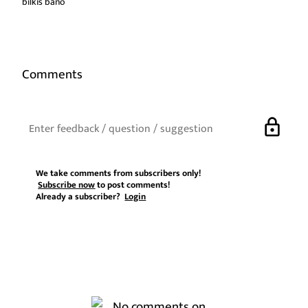
bilkis bano
Comments
lock
We take comments from subscribers only!
Subscribe now
to post comments!
Already a subscriber?
Login