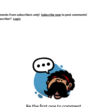
ments from subscribers only!
Subscribe now
to post comments!
bscriber?
Login
Be the first one to comment