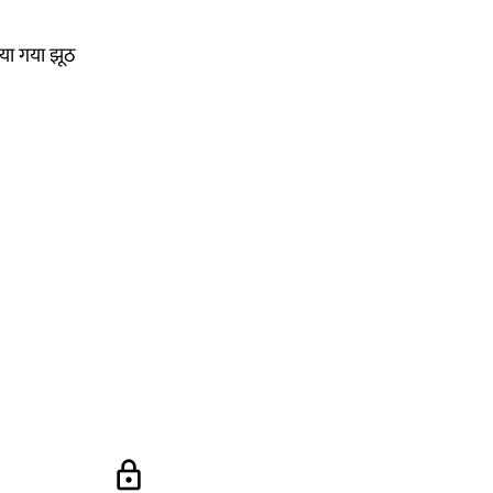
पाया गया झूठ
lock