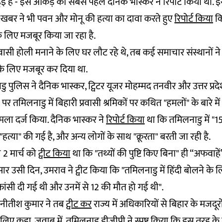
ुई हैं - इस आंकड़े को सबसे पहले दैनिक भास्कर ने रिपोर्ट किया था. 
ात खबर ने भी पवन और मोनू की हत्या का दावा करते हुए
रिपोर्ट किया
कि
े लिए मजबूर किया जा रहा है.
रवासी होली मनाने के लिए घर लौट रहे थे, तब कई समाचार संस्थानों न
के लिए मजबूर कर दिया था.
ु पुलिस ने दैनिक भास्कर, ट्विटर यूजर मोहम्मद तनवीर और उत्तर प्रदे
 पर तमिलनाडु में बिहारी प्रवासी श्रमिकों पर कथित "हमलों" के बारे म
मला दर्ज किया. दैनिक भास्कर ने
रिपोर्ट किया
था कि तमिलनाडु में "1
 "हत्या" की गई है, और अन्य लोगों के साथ "क्रूरता" बरती जा रही है.
 2 मार्च को
ट्वीट किया
था कि "तथ्यों की पुष्टि किए बिना" ही “अफवाहें”
सार उसी दिन, उमराव ने ट्वीट किया कि "तमिलनाडु में हिंदी बोलने के
फांसी दी गई थी और उनमें से 12 की मौत हो गई थी".
री नीतीश कुमार ने तब
ट्वीट कर
राज्य में अधिकारियों से बिहार के मजदूरों
े लिए कहा. जवाब में, तमिलनाडु डीजीपी ने
स्पष्ट किया
कि इस तरह के 