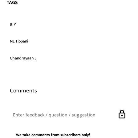
TAGS
BJP
NL Tippani
Chandrayaan 3
Comments
lock
We take comments from subscribers only!