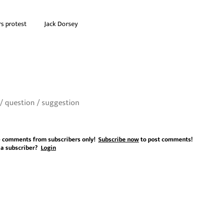
s protest
Jack Dorsey
 comments from subscribers only!
Subscribe now
to post comments!
 a subscriber?
Login