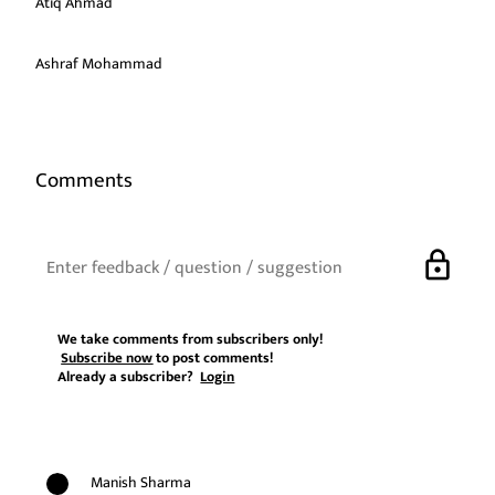
Atiq Ahmad
Ashraf Mohammad
Comments
lock
We take comments from subscribers only!
Subscribe now
to post comments!
Already a subscriber?
Login
Manish Sharma