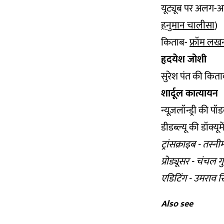
यूट्यूब पर अलग-अल
हनुमान चालीसा
)
किताब-
फ्रॉम लखन
हृदयेश जोशी
सुरेश पंत की कित
शार्दूल कात्यायन
न्यूज़लॉन्ड्री की प
डीडब्ल्यू की डॉक्यूमें
ट्रांसक्राइब - तस्
प्रोड्यूसर - चंचल गु
एडिटिंग - उमराव स
Also see