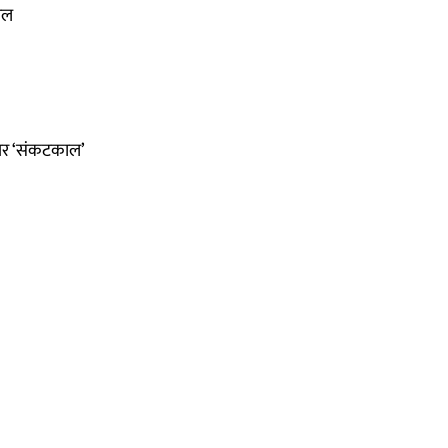
ाल
 पर ‘संकटकाल’