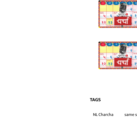
TAGS
NL Charcha
same s