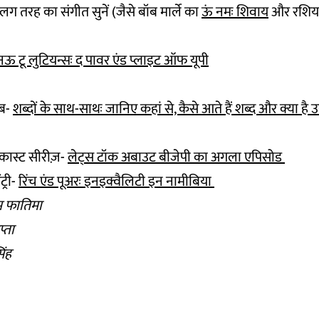
ग तरह का संगीत सुनें (जैसे बॉब मार्ले का
ऊं नमः शिवाय
और रशिय
ऊ टू लुटियन्सः द पावर एंड प्लाइट ऑफ यूपी
ाब-
शब्दों के साथ-साथः जानिए कहां से, कैसे आते हैं शब्द और क्या है
ॉडकास्ट सीरीज़-
लेट्स टॉक अबाउट बीजेपी का अगला एपिसोड
ट्री-
रिंच एंड पूअरः इनइक्वैलिटी इन नामीबिया
नीम फातिमा
प्ता
िंह