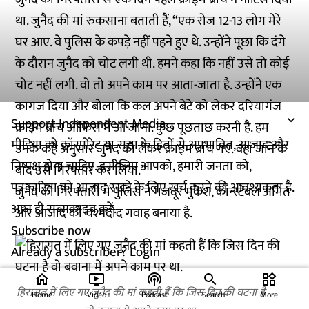
था. जुनैद की मां रुकसाना बताती हैं, ‘‘एक रोज 12-13 लोग मेरे
घर आए. वे पुलिस के कपड़े नहीं पहने हुए थे. उन्होंने पूछा कि दंगे
के दौरान जुनैद को चोट लगी थी. हमने कहा कि नहीं उसे तो कोई
चोट नहीं लगी. वो तो अपने काम पर आता-जाता है. उन्होंने एक
कागज दिया और बोला कि कल अपने बेटे को लेकर दरियागंज
Support Independent Media
क्राइम ब्रांच ऑफिस में आ जाना. कुछ पूछताछ करनी है. हम
मीडिया को कॉरपोरेट या सत्ता के हितों से अप्रभावित, आजाद और
उनके कहे अनुसार जुनैद को लेकर क्राइम ब्रांच गए. वहां जाने के
निष्पक्ष होना चाहिए. इसीलिए आपको, हमारी जनता को,
बाद उसे गिरफ्तार कर लिया.’’
पत्रकारिता को आजाद रखने के लिए खर्च करने की आवश्यकता है.
जुनैद की गिरफ्तारी में पुलिस ने मजदूर मुकेश, कॉन्स्टेबल अमित
आज ही सब्सक्राइब करें.
और आजाद को चश्मदीद गवाह बनाया है.
Subscribe now
Already a subscriber?
Login
home
ondemand_video
podcasts
widgets
हिरासत में लिए गए जुनैद की मां कहती हैं कि जिस दिन की घटना है
Home
Video
Podcast
Search
More