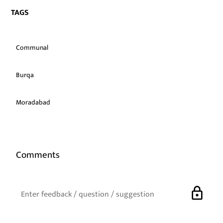
TAGS
Communal
Burqa
Moradabad
Comments
lock