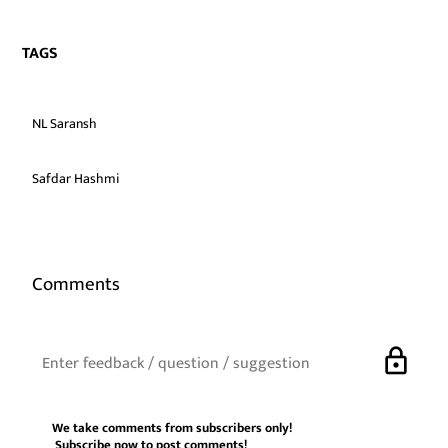
TAGS
NL Saransh
Safdar Hashmi
Comments
lock
We take comments from subscribers only!
Subscribe now
to post comments!