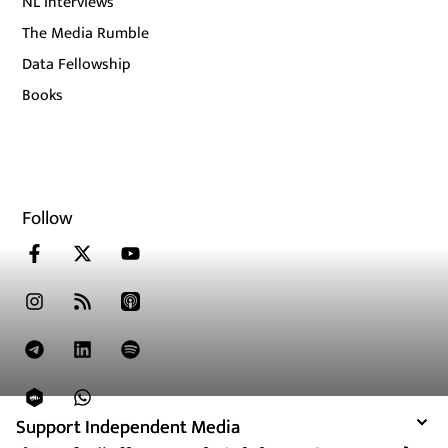
NL Interviews
The Media Rumble
Data Fellowship
Books
Follow
Support Independent Media
Support Independent Media