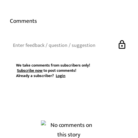
Comments
lock
We take comments from subscribers only!
Subscribe now
to post comments!
Already a subscriber?
Login