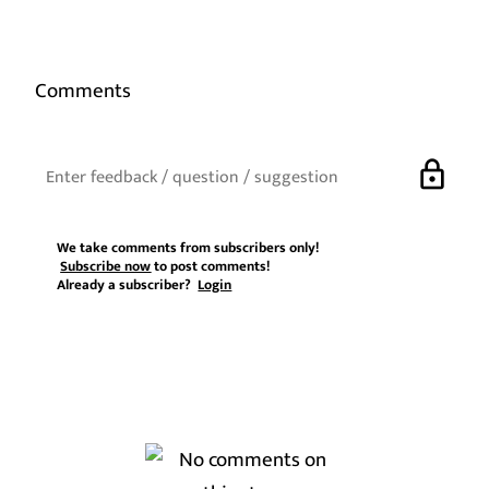
Comments
lock
We take comments from subscribers only!
Subscribe now
to post comments!
Already a subscriber?
Login