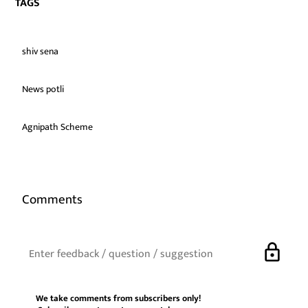
TAGS
shiv sena
News potli
Agnipath Scheme
Comments
lock
We take comments from subscribers only!