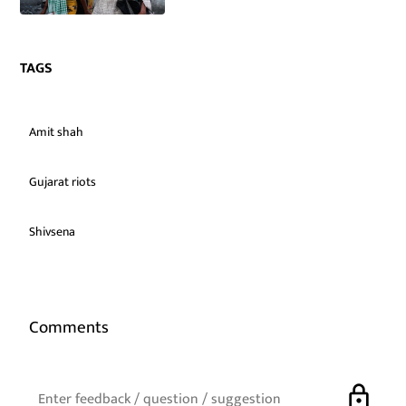
TAGS
Amit shah
Gujarat riots
Shivsena
Comments
lock