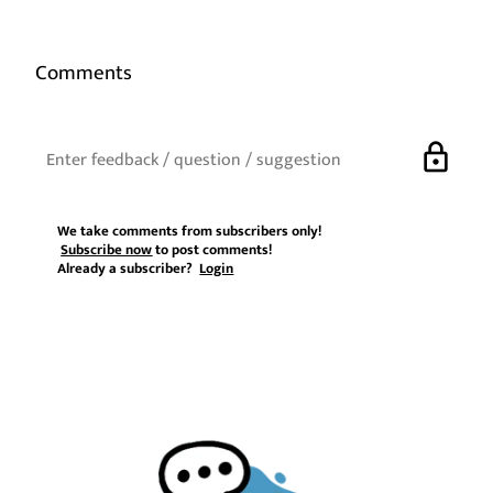
Comments
lock
We take comments from subscribers only!
Subscribe now
to post comments!
Already a subscriber?
Login