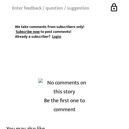
lock
We take comments from subscribers only!
Subscribe now
to post comments!
Already a subscriber?
Login
Be the first one to
comment
You may also like