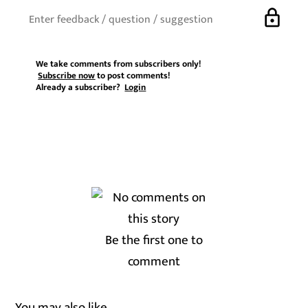
lock
We take comments from subscribers only!
Subscribe now
to post comments!
Already a subscriber?
Login
Be the first one to
comment
You may also like