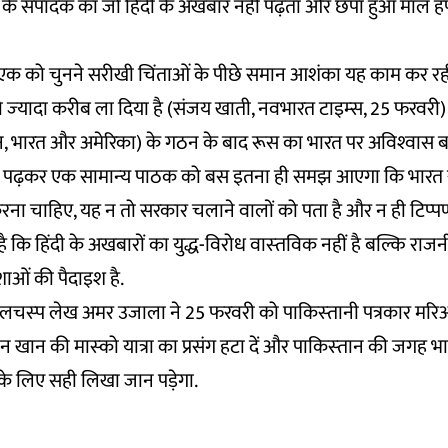
स के संपादक का जो हिंदी के अखबार नहीं पढ़ता और छपा हुआ माल ह
ं से एक को चुनने सरीखी चिंताओं के पीछे समान आशंका यह काम कर र
ज्‍यादा करीब ला दिया है (संजय खाती, नवभारत टाइम्‍स, 25 फरवरी)
पान, भारत और अमेरिका) के गठन के बाद रूस का भारत पर अविश्‍वास बढ़
ो पढ़कर एक सामान्‍य पाठक को बस इतना ही समझ आएगा कि भारत
ा करना चाहिए, यह न तो सरकार चलाने वालों को पता है और न ही टिप्‍प
ि हिंदी के अखबारों का युद्ध-विरोध वास्‍तविक नहीं है बल्कि राजन
ंशाओं की पैदाइश है.
 दिलचस्‍प लेख अमर उजाला ने 25 फरवरी को पाकिस्‍तानी पत्रकार मर
ान खान की मास्‍को यात्रा का प्रसंग हटा दें और पाकिस्‍तान की जगह भा
के लिए सही लिखा जान पड़ेगा.