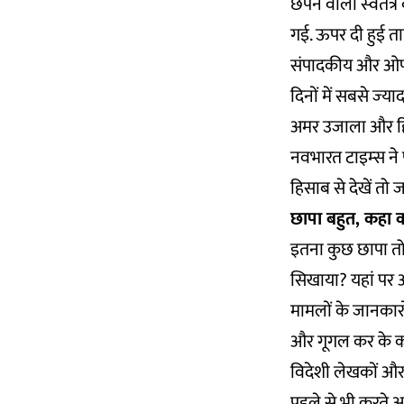
छपने वाला स्‍वतंत्
गई. ऊपर दी हुई तालिक
संपादकीय और ओप-एड
दिनों में सबसे ज्‍
अमर उजाला और हिंद
नवभारत टाइम्‍स ने 
हिसाब से देखें तो
छापा बहुत, कहा क्
इतना कुछ छापा तो 
सिखाया? यहां पर आक
मामलों के जानकारो
और गूगल कर के कहीं
विदेशी लेखकों और 
पहले से भी करते आए