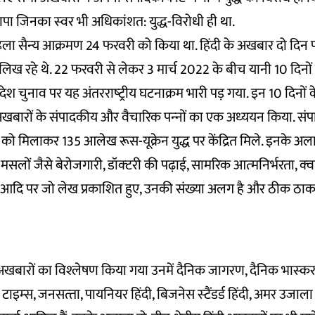
ापा जिनका स्‍वर भी अधिकांशत: युद्ध-विरोधी ही था.
 पहला सैन्‍य आक्रमण 24 फरवरी को किया था. हिंदी के अखबार दो दिन
िख रहे थे. 22 फरवरी से लेकर 3 मार्च 2022 के बीच यानी 10 दिनों 
प्रदेश चुनाव पर यह अंतरराष्‍ट्रीय घटनाक्रम भारी पड़ गया. इन 10 दिनों 
 अखबारों के संपादकीय और वैचारिक पन्‍नों का एक अध्‍ययन किया. संप
को मिलाकर 135 आलेख रूस-यूक्रेन युद्ध पर केंद्रित मिले. इनके अलाव
ं जैसे बेरोजगारी, डॉक्‍टरी की पढ़ाई, सामरिक आत्‍मनिर्भरता, क्‍वा
र आदि पर जो लेख प्रकाशित हुए, उनकी संख्‍या अलग है और ठीक ठाक 
अखबारों का विश्‍लेषण किया गया उनमें दैनिक जागरण, दैनिक भास्‍कर, 
 टाइम्‍स, जनसत्‍ता, पायनियर हिंदी, बिजनेस स्‍टैंडर्ड हिंदी, अमर उजा