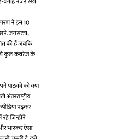
गाहे-बगाहे नजर रखी
जागरण ने इन 10
ापे. जनसत्‍ता,
शित की हैं जबकि
ध की कुल कवरेज के
ने पाठकों को क्‍या
 अंतरराष्‍ट्रीय
किपीडिया पढ़कर
े जिन्‍होंने
 और भास्‍कर ऐसा
तनी ज़रूरी है, इसे