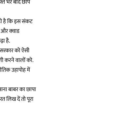
फ्ते भर बाद छाप
ही है कि इस संकट
 और क्‍वाड
ा है.
 सरकार को ऐसी
णी करने वालों को.
ीतिक उहापोह में
िआना बाबर का छापा
रत लिख दें तो पूरा