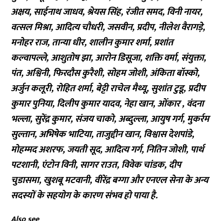
अक्षय, साईनाथ जाधव, श्रेयस सिंह, रंजीत समद, विनी नायर,
वत्सल मिश्रा, आदित्य चौधरी, जसवीन, प्रदीप, नीलेश वैरागड़े,
मनोहर राज, तान्या धीर, शालीन कुमार शर्मा, प्रशांत
कल्वापल्ले, आशुतोष झा, आरोन डिसूजा, शक्ति वर्मा, संयुक्ता,
पंत, अश्विनी, फिरदौस कुरैशी, सोहम जोशी, अंकिता बॉस्को,
अर्जुन कलूरी, रोहित शर्मा, बेट्टी राचेल मैथ्यू, सुशांत टुडू, प्रदीप
कुमार पुनिया, दिलीप कुमार यादव, नेहा खान, ओंकार , वंदना
भल्ला, सुरेंद्र कुमार, संजय चाको, अब्दुल्ला, आयुष गर्ग, मुकर्रम
सुल्तान, अभिषेक भाटिया, ताजुद्दीन खान, विश्वास देशपांडे,
मोहम्मद अशरफ, जयती सूद, आदित्य गर्ग, नितिन जोशी, पार्थ
पटशानी, एंटोन विनी, सागर राउत, विवेक चांडक, दीप
चुडासमा, खुशबू मटवानी, वीरेंद्र बग्गा और एनएल सेना के अन्य
सदस्यों के सहयोग के कारण संभव हो पाया है.
Also see