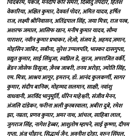
चिदंबरम, पंकज, मनदीप कौर समरा, दिब्येंदु तपदार, हितेश
वेकारिया, अक्षित कुमार, देववर्त पोदर, अमित यादव, हर्षित
राज, लक्ष्मी श्रीनिवासन, अतिंद्रपाल सिंह, जया मित्रा, राज परब,
अशरफ जमाल, आसिफ खान, मनीष कुमार यादव, सौम्य
पाराशर, नवीन कुमार प्रभाकर, लेज़ो, संजय डे, अहमद ज़मान,
मोहसिन जाबिर, सबीना, सुरेश उप्पलपति, भास्कर दासगुप्ता,
प्रद्युत कुमार, साई सिंधुजा, स्वप्निल डे, सूरज, अपराजित वर्की,
ब्रेंडन जोसेफ डिसूजा, ज़ैनब जाबरी, तनय अरोड़ा, ज्योति सिंह,
एम. मित्रा, आश्रय आगूर, इमरान, डॉ. आनंद कुलकर्णी, सागर
कुमार, संदीप बानिक, मोहम्मद सलमान, साक्षी, नवांशु
वाधवानी, अरविंद भानुमूर्ति, धीरेन माहेश्वरी, संजीव मेनन,
अंजलि दांडेकर, फरीना अली कुरबरवाला, अबीरा दुबे, रमेश
झा, नम्रता, प्रणव कुमार, अमर नाथ, आंचल, साहिबा लाल,
जुगराज सिंह, नागेश हेब्बर, आशुतोष म्हापने, साई कृष्णा, दीपम
गुप्ता, अंजू चौहान, सिद्धार्थ जैन, अवनीश दुरेहा, वरुन सिंघल,