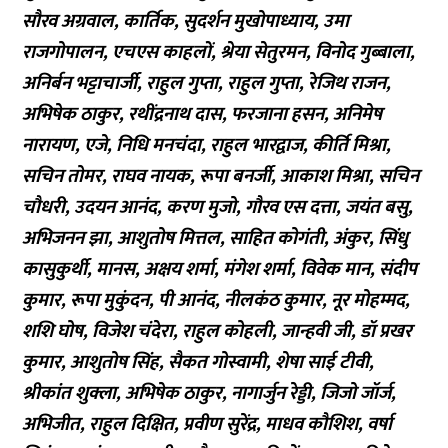
सौरव अग्रवाल, कार्तिक, सुदर्शन मुखोपाध्याय, उमा
राजगोपालन, एचएस काहलों, श्रेया सेतुरमन, विनोद गुब्बाला,
अनिर्बन भट्टाचार्जी, राहुल गुप्ता, राहुल गुप्ता, रेजिथ राजन,
अभिषेक ठाकुर, रथींद्रनाथ दास, फरजाना हसन, अनिमेष
नारायण, एजे, निधि मनचंदा, राहुल भारद्वाज, कीर्ति मिश्रा,
सचिन तोमर, राघव नायक, रूपा बनर्जी, आकाश मिश्रा, सचिन
चौधरी, उदयन आनंद, करण मुजो, गौरव एस दत्ता, जयंत बसु,
अभिजनन झा, आशुतोष मित्तल, साहित कोगंती, अंकुर, सिंधु
कासुकुर्थी, मानस, अक्षय शर्मा, मंगेश शर्मा, विवेक मान, संदीप
कुमार, रूपा मुकुंदन, पी आनंद, नीलकंठ कुमार, नूर मोहम्मद,
शशि घोष, विजेश चंदेरा, राहुल कोहली, जान्हवी जी, डॉ प्रखर
कुमार, आशुतोष सिंह, सैकत गोस्वामी, शेषा साई टीवी,
श्रीकांत शुक्ला, अभिषेक ठाकुर, नागार्जुन रेड्डी, जिजो जॉर्ज,
अभिजीत, राहुल दिक्षित, प्रवीण सुरेंद्र, माधव कौशिश, वर्षा