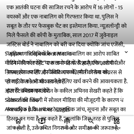
एक आतंकी घटना की साजिश रचने के आरोप में 16 लोगों - 15
वयस्कों और एक नाबालिग को गिरफ्तार किया था. पुलिस ने
सबूत के तौर पर फेसबुक चैट का इस्तेमाल किया. न्यूज़लॉन्ड्री को
मिले फैसले की कॉपी के मुताबिक, साल 2017 में जुवेनाइल
जस्टिस बोर्ड ने नाबालिग को बरी कर दिया क्योंकि जांच एजेंसी,
Support Independent Media
”संदिग्ध गतिविधियों के अलावा नाबालिग का आरोप साबित
मीडिया को कॉरपोरेट या सत्ता के हितों से अप्रभावित, आजाद और
करने में विफल रही.” एक जमानत पर रिहा है, एक आरोपी ने
निष्पक्ष होना चाहिए. इसीलिए आपको, हमारी जनता को,
आत्महत्या कर ली और जबकि एक की मौत कोरोना वायरस से
पत्रकारिता को आजाद रखने के लिए खर्च करने की आवश्यकता है.
हो गई. केस अभी भी चल रहा है.
आज ही सब्सक्राइब करें.
इंटरनेट फ्रीडम फाउंडेशन के वकील अभिनव सेखरी कहते हैं कि
Subscribe now
रोजमर्रा की जिंदगी में सोशल मीडिया की मौजूदगी के कारण ये
Already a subscriber?
Login
स्वाभाविक है कि अब यह आपराधिक जांच, सूचना और सबूत का
हिस्सा बन गया है. वह कहते हैं, “हालांकि जिस तरह से पुलिस
home
ondemand_video
podcasts
widgets
जांच होती है, उसे उचित निगरानी और समीक्षा की जरूरत है.
Home
Video
Podcast
Search
More