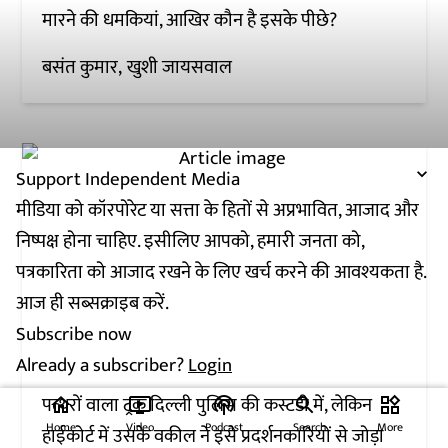
मारने की धमकियां, आखिर कौन है इसके पीछे?
बसंत कुमार
खुशी जायसवाल
Support Independent Media
मीडिया को कॉरपोरेट या सत्ता के हितों से अप्रभावित, आजाद और
निष्पक्ष होना चाहिए. इसीलिए आपको, हमारी जनता को,
पत्रकारिता को आजाद रखने के लिए खर्च करने की आवश्यकता है.
आज ही सब्सक्राइब करें.
Subscribe now
Already a subscriber?
Login
पत्थरों वाला ट्रक दिल्ली पुलिस की कस्टडी में, लेकिन
home
ondemand_video
podcasts
widgets
Home
Video
Podcast
Search
More
हाईकोर्ट में उसके वकील ने इसे प्रदर्शनकारियों से जोड़ा