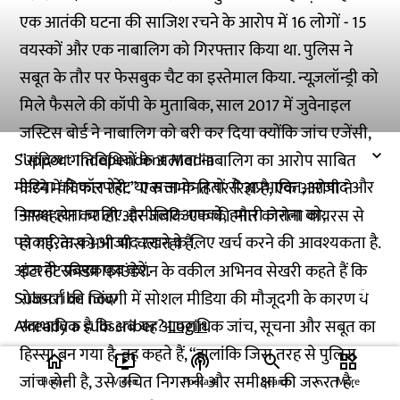
एक आतंकी घटना की साजिश रचने के आरोप में 16 लोगों - 15
वयस्कों और एक नाबालिग को गिरफ्तार किया था. पुलिस ने
सबूत के तौर पर फेसबुक चैट का इस्तेमाल किया. न्यूज़लॉन्ड्री को
मिले फैसले की कॉपी के मुताबिक, साल 2017 में जुवेनाइल
जस्टिस बोर्ड ने नाबालिग को बरी कर दिया क्योंकि जांच एजेंसी,
Support Independent Media
”संदिग्ध गतिविधियों के अलावा नाबालिग का आरोप साबित
मीडिया को कॉरपोरेट या सत्ता के हितों से अप्रभावित, आजाद और
करने में विफल रही.” एक जमानत पर रिहा है, एक आरोपी ने
निष्पक्ष होना चाहिए. इसीलिए आपको, हमारी जनता को,
आत्महत्या कर ली और जबकि एक की मौत कोरोना वायरस से
पत्रकारिता को आजाद रखने के लिए खर्च करने की आवश्यकता है.
हो गई. केस अभी भी चल रहा है.
आज ही सब्सक्राइब करें.
इंटरनेट फ्रीडम फाउंडेशन के वकील अभिनव सेखरी कहते हैं कि
Subscribe now
रोजमर्रा की जिंदगी में सोशल मीडिया की मौजूदगी के कारण ये
Already a subscriber?
Login
स्वाभाविक है कि अब यह आपराधिक जांच, सूचना और सबूत का
हिस्सा बन गया है. वह कहते हैं, “हालांकि जिस तरह से पुलिस
home
ondemand_video
podcasts
widgets
जांच होती है, उसे उचित निगरानी और समीक्षा की जरूरत है.
Home
Video
Podcast
Search
More