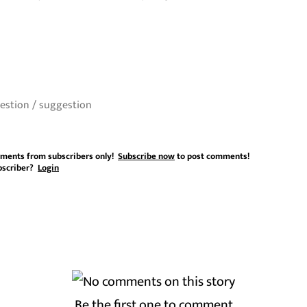
ments from subscribers only!
Subscribe now
to post comments!
bscriber?
Login
Be the first one to comment