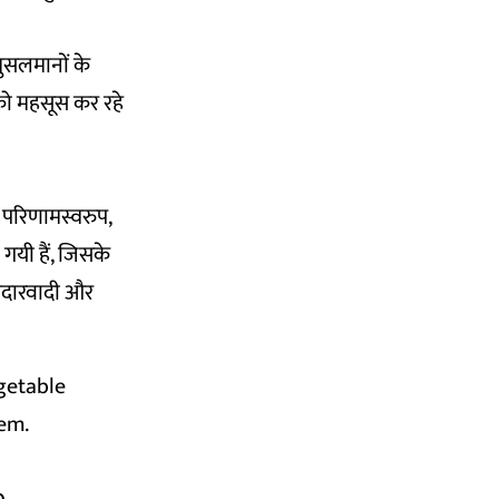
ुसलमानों के
को महसूस कर रहे
े
परिणाम
स्वरुप,
गयी हैं, जिसके
 उदारवादी और
egetable
hem.