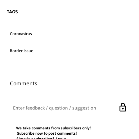
TAGS
Coronavirus
Border Issue
Comments
lock
We take comments from subscribers only!
Subscribe now
to post comments!
Already a subscriber?
Login