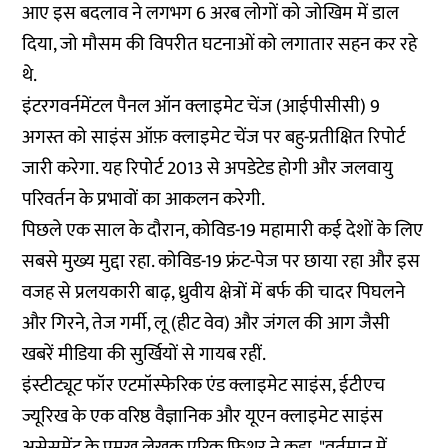
आए इस बदलाव ने लगभग 6 अरब लोगों को जोखिम में डाल
दिया, जो
मौसम की विपरीत घटनाओं
को लगातार सहन कर रहे
थे.
इंटरगवर्नमेंटल पैनल ऑन क्लाइमेट चेंज (
आईपीसीसी
) 9
अगस्त को साइंस ऑफ़ क्लाइमेट चेंज पर बहु-प्रतीक्षित रिपोर्ट
जारी करेगा. यह रिपोर्ट 2013 से अपडेटेड होगी और जलवायु
परिवर्तन के प्रभावों का आकलन करेगी.
पिछले एक साल के दौरान, कोविड-19 महामारी कई देशों के लिए
सबसे मुख्य मुद्दा रहा. कोविड-19 फ्रंट-पेज पर छाया रहा और इस
वजह से प्रलयकारी बाढ़, ध्रुवीय क्षेत्रों में बर्फ की चादर पिघलने
और गिरने, तेज गर्मी, लू (हीट वेव) और जंगल की आग जैसी
खबरें मीडिया की सुर्खियों से गायब रहीं.
इंस्टीट्यूट फॉर एटमॉस्फेरिक एंड क्लाइमेट साइंस, ईटीएच
ज्यूरिख के एक वरिष्ठ वैज्ञानिक और यूएन क्लाइमेट साइंस
असेसमेंट के प्रमुख लेखक एरिक फिशर ने कहा, "वर्तमान में