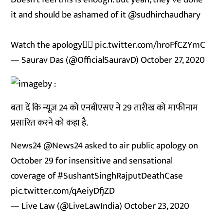
it and should be ashamed of it ⁦
@sudhirchaudhary
Watch the apology👇🏻
pic.twitter.com/hroFfCZYmC
— Saurav Das (@OfficialSauravD)
October 27, 2020
बता दें कि न्यूज़ 24 को एनबीएसए ने 29 तारीख को माफीनाम
प्रसारित करने को कहा है.
News24
@News24
asked to air public apology on
October 29 for insensitive and sensational
coverage of
#SushantSinghRajputDeathCase
pic.twitter.com/qAeiyDfjZD
— Live Law (@LiveLawIndia)
October 23, 2020