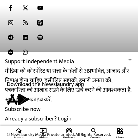
Support Independent Media
मीडिया को कॉरपोरेट या सत्ता के हितों से अप्रभावित, आजाद और
निष्पक्ष होना चाहिए. इसीलिए आपको, हमारी जनता को,
Download the Newslaundry app
पत्रकारिता को आजाद रखने के लिए खर्च करने की आवश्यकता है.
आज ही सब्सक्राइब करें.
Subscribe now
Already a subscriber?
Login
home
ondemand_video
podcasts
widgets
© Newslaundry Media Private Limited. All Rights Reserved.
Home
Video
Podcast
Search
More