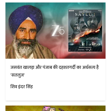
जसवंत खालड़ा और पंजाब की दहशतगर्दी का अर्धसत्य है
'सतलुज'
शिव इंदर सिंह