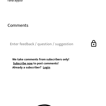
rana ayyub
Comments
lock
We take comments from subscribers only!
Subscribe now
to post comments!
Already a subscriber?
Login