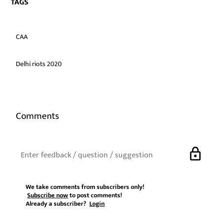
TAGS
CAA
Delhi riots 2020
Comments
lock
We take comments from subscribers only!
Subscribe now
to post comments!
Already a subscriber?
Login