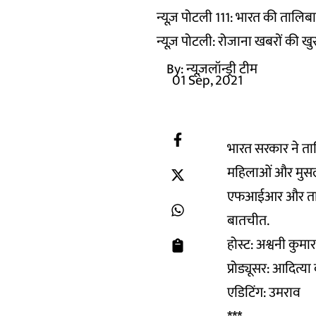
न्यूज़ पोटली 111: भारत की ता
न्यूज़ पोटली: रोजाना खबरों की खु
By:
न्यूज़लॉन्ड्री टीम
01 Sep, 2021
भारत सरकार ने ताल
महिलाओं और मुसलम
एफआईआर और तालिबा
बातचीत.
होस्ट: अश्वनी कुमार
प्रोड्यूसर: आदित्या
एडिटिंग: उमराव