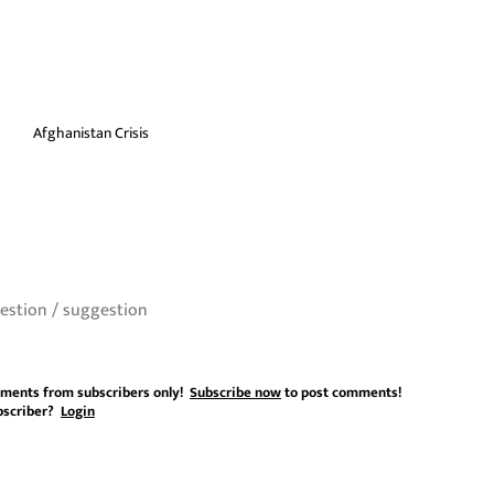
Afghanistan Crisis
ments from subscribers only!
Subscribe now
to post comments!
bscriber?
Login