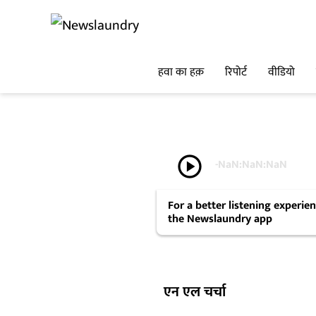
हवा का हक़
रिपोर्ट
वीडियो
play_circle
-
NaN:NaN:NaN
For a better listening experi
the Newslaundry app
एन एल चर्चा