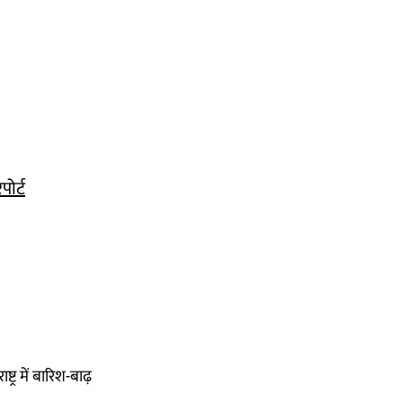
ोर्ट
्ट्र में बारिश-बाढ़