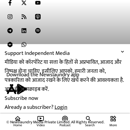
Support Independent Media
मीडिया को कॉरपोरेट या सत्ता के हितों से अप्रभावित, आजाद और
निष्पक्ष होना चाहिए. इसीलिए आपको, हमारी जनता को,
Download the Newslaundry app
पत्रकारिता को आजाद रखने के लिए खर्च करने की आवश्यकता है.
आज ही सब्सक्राइब करें.
Subscribe now
Already a subscriber?
Login
home
ondemand_video
podcasts
widgets
© Newslaundry Media Private Limited. All Rights Reserved.
Home
Video
Podcast
Search
More