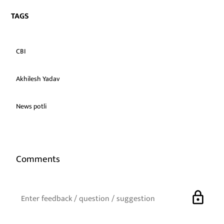
TAGS
CBI
Akhilesh Yadav
News potli
Comments
lock