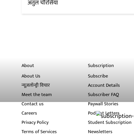
अतुल चौरसिया
About
Subscription
About Us
Subscribe
न्यूज़लॉन्ड्री विचार
Account Details
Meet the team
Subscriber FAQ
Contact us
Paywall Stories
Careers
Podcast Letters
Privacy Policy
Student Subscription
Terms of Services
Newsletters