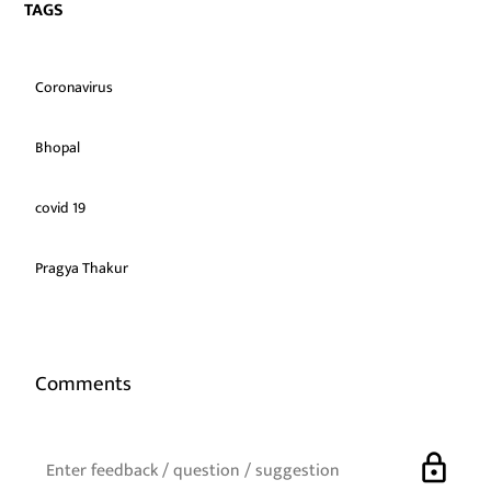
TAGS
Coronavirus
Bhopal
covid 19
Pragya Thakur
Comments
lock